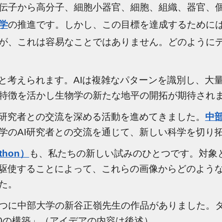
伝子から高分子、細胞小器官、細胞、組織、器官、
学
の推進です
。しかし、この目標を達成するために
が、これは容易なことではありません。どのように
すと考えられます。AIは複雑なパターンを識別し、大
特徴を活かし
生物学の新たな地平
の
開拓
が
期待
され
I研究者との交流を深める活動を進めてきました。
中
学のAI研究者との交流を通じて、新しい科学を切り
hon）
も、私たちの新しい試みのひとつです。対象
を駆使することによって、これらの画像からどのよう
た
。
つに
中部大学
の新谷正嶺先生の作品がありました。タ
0の構築」
（アイデアの
内容
は後述）
。