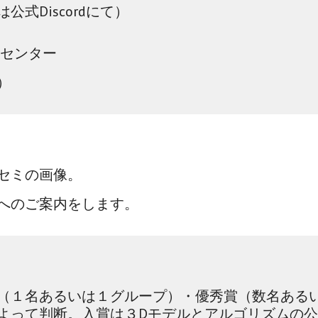
は公式
Discordにて
）
スセンター
）
セミの画像。
へのご案内をします。
（１名あるいは１グループ）・優秀賞（数名ある
よって判断。入賞は３Dモデルとアルゴリズムの