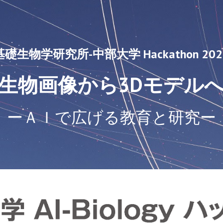
ip to main content
Skip to navigat
基礎生物学研究所-中部大学 Hackathon 202
生物画像から3Dモデル
ー
ＡＩ
で広げる教育と研究ー