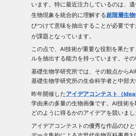
います。特に最近注力しているのは、遺
生物現象を統合的に理解する
超階層生物
びつけて意味を抽出することが必要です
が課題となっています。
この点で、AI技術が重要な役割を果た
ル
を抽出する能力を持っています。
その
基礎生物学研究所では、その観点からA
基礎生物学研究所の
生命科学者
と中部大
昨年開催した
アイデアコンテスト（Ideat
学由来の多量の生物画像です。AI技術
どのように得るか
のアイデアを競いまし
アイデアコンテストの優秀な作品のひと
データ集約による次世代生物百科事典3.