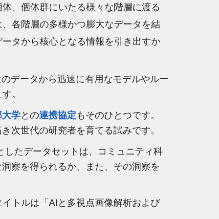
個体、個体群にいたる様々な階層に渡る
は、各階層の多様かつ膨大なデータを結
データから
核心
となる情報を引き出
す
か
量のデータから迅速に有用な
モデルやルー
ます
。
部大学
との
連携協定
もそのひとつです。
拓き次世代の研究者を育てる試みです。
と
した
データセットは、コミュニティ科
な洞察を得られるか、また、その洞察を
イトルは「AIと多視点画像解析および