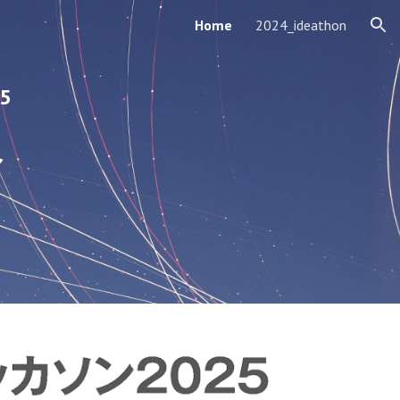
Home
2024_ideathon
ion
5
へ